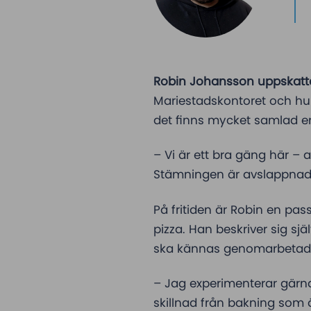
Robin Johansson uppskatta
Mariestadskontoret och hur
det finns mycket samlad e
– Vi är ett bra gäng här – 
Stämningen är avslappnad,
På fritiden är Robin en pa
pizza. Han beskriver sig sj
ska kännas genomarbetad
– Jag experimenterar gärna 
skillnad från bakning som 