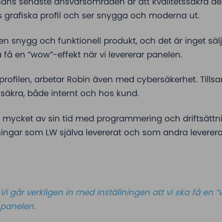
hans senaste ansvarsområden är att kvalitetssäkra d
ets grafiska profil och ser snygga och moderna ut.
a en snygg och funktionell produkt, och det är inget sälj
a få en ”wow”-effekt när vi levererar panelen.
rofilen, arbetar Robin även med cybersäkerhet. Till
r säkra, både internt och hos kund.
ycket av sin tid med programmering och driftsättning
ingar som LW själva levererat och som andra leverera
Vi går verkligen in med inställningen att vi ska få en ”
panelen.