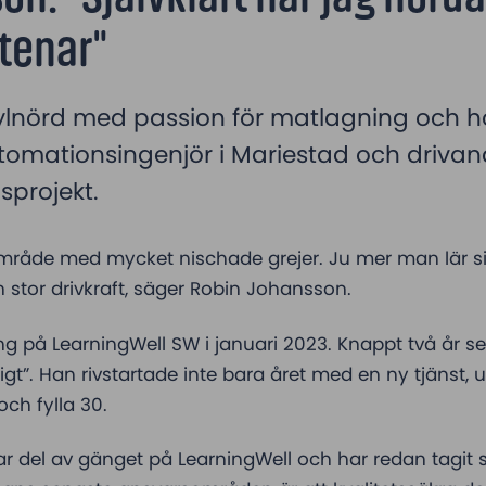
tenar"
rylnörd med passion för matlagning och ho
omationsingenjör i Mariestad och drivand
sprojekt.
område med mycket nischade grejer. Ju mer man lär si
 stor drivkraft, säger Robin Johansson.
ng på LearningWell SW i januari 2023. Knappt två år s
tigt”. Han rivstartade inte bara året med en ny tjänst
och fylla 30.
ar del av gänget på LearningWell och har redan tagit