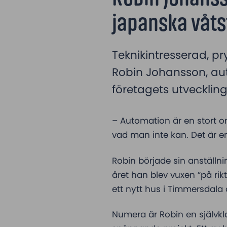
japanska våts
Teknikintresserad, p
Robin Johansson, aut
företagets utveckling
– Automation är en stort 
vad man inte kan. Det är en
Robin började sin anställni
året han blev vuxen ”på rik
ett nytt hus i Timmersdala 
Numera är Robin en självkl