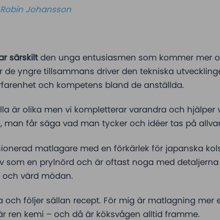
Robin Johansson
r särskilt
den unga entusiasmen som kommer mer o
 de yngre tillsammans driver den tekniska utvecklin
rfarenhet och kompetens bland de anställda.
alla är olika men vi kompletterar varandra och hjälper 
 man får säga vad man tycker och idéer tas på allvar
ssionerad matlagare med en förkärlek för japanska kol
älv som en prylnörd och är oftast noga med detaljerna ä
 och värd mödan.
och följer sällan recept. För mig är matlagning mer en
är ren kemi – och då är köksvågen alltid framme.