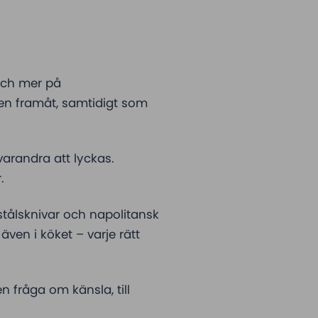
ch mer på
gen framåt, samtidigt som
varandra att lyckas.
.
stålsknivar och napolitansk
ven i köket – varje rätt
 fråga om känsla, till