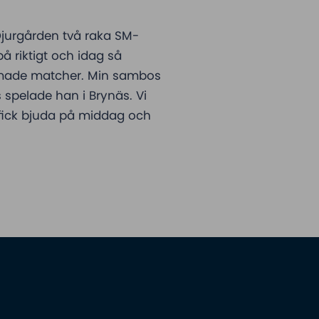
Djurgården två raka SM-
på riktigt och idag så
reamade matcher. Min sambos
 spelade han i Brynäs. Vi
 fick bjuda på middag och