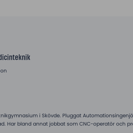
icinteknik
son
nikgymnasium i Skövde. Pluggat Automationsingenjör,
stad. Har bland annat jobbat som CNC-operatör och pr