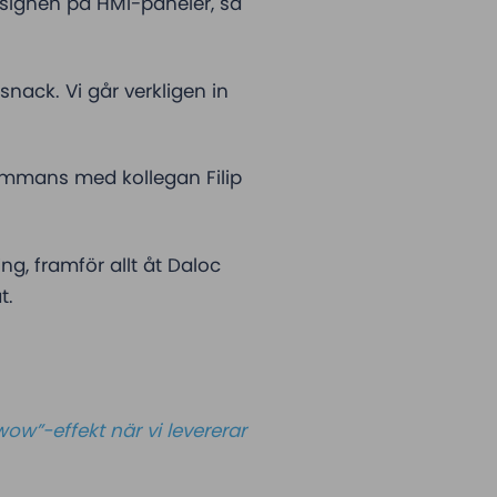
esignen på HMI-paneler, så
snack. Vi går verkligen in
sammans med kollegan Filip
, framför allt åt Daloc
t.
wow”-effekt när vi levererar