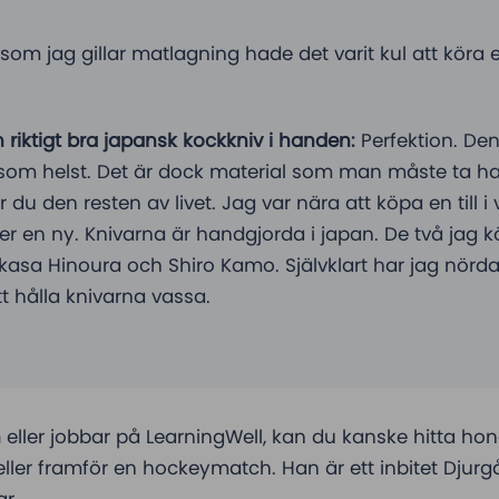
rsom jag gillar matlagning hade det varit kul att kör
 riktigt bra japansk kockkniv i handen:
Perfektion. Den
som helst. Det är dock material som man måste ta 
du den resten av livet. Jag var nära att köpa en till i 
er en ny. Knivarna är handgjorda i japan. De två jag 
asa Hinoura och Shiro Kamo. Självklart har jag nörda
t hålla knivarna vassa.
n
eller jobbar på LearningWell, kan du kanske hitta h
ller framför en hockeymatch. Han är ett inbitet Djurgår
ar.