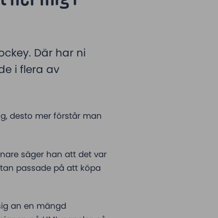
ckey. Där har ni
e i flera av
g, desto mer förstår man
enare säger han att det var
, utan passade på att köpa
 sig an en mängd