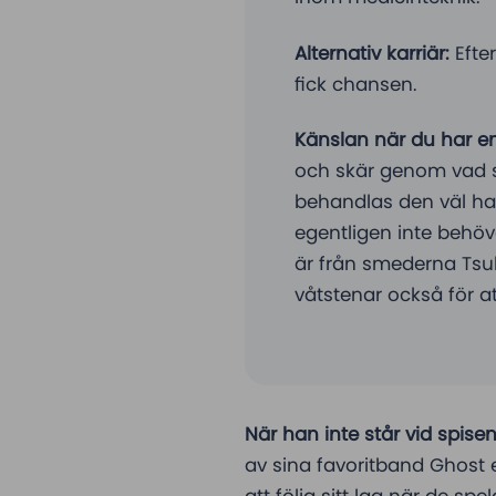
Alternativ karriär:
Efte
fick chansen.
Känslan när du har en
och skär genom vad 
behandlas den väl har 
egentligen inte behöv
är från smederna Tsuk
våtstenar också för at
När han inte står vid spise
av sina favoritband Ghost e
att följa sitt lag när de spel