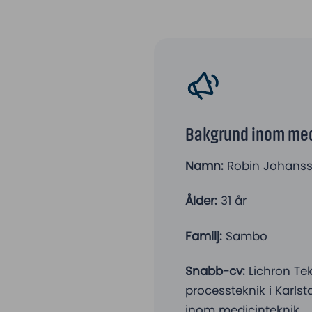
Bakgrund inom med
Namn:
Robin Johans
Ålder:
31 år
Familj:
Sambo
Snabb-cv:
Lichron Tek
processteknik i Karl
inom medicinteknik.