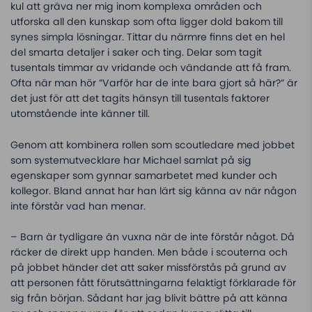
kul att gräva ner mig inom komplexa områden och
utforska all den kunskap som ofta ligger dold bakom till
synes simpla lösningar. Tittar du närmre finns det en hel
del smarta detaljer i saker och ting. Delar som tagit
tusentals timmar av vridande och vändande att få fram.
Ofta när man hör ”Varför har de inte bara gjort så här?” är
det just för att det tagits hänsyn till tusentals faktorer
utomstående inte känner till.
Genom att kombinera rollen som scoutledare med jobbet
som systemutvecklare har Michael samlat på sig
egenskaper som gynnar samarbetet med kunder och
kollegor. Bland annat har han lärt sig känna av när någon
inte förstår vad han menar.
– Barn är tydligare än vuxna när de inte förstår något. Då
räcker de direkt upp handen. Men både i scouterna och
på jobbet händer det att saker missförstås på grund av
att personen fått förutsättningarna felaktigt förklarade för
sig från början. Sådant har jag blivit bättre på att känna