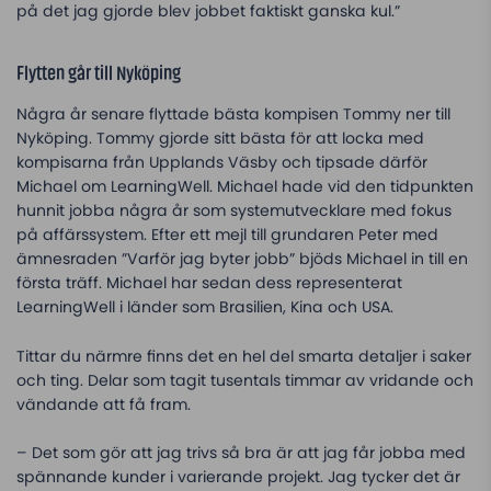
på det jag gjorde blev jobbet faktiskt ganska kul.”
Flytten går till Nyköping
Några år senare flyttade bästa kompisen Tommy ner till
Nyköping. Tommy gjorde sitt bästa för att locka med
kompisarna från Upplands Väsby och tipsade därför
Michael om LearningWell. Michael hade vid den tidpunkten
hunnit jobba några år som systemutvecklare med fokus
på affärssystem. Efter ett mejl till grundaren Peter med
ämnesraden ”Varför jag byter jobb” bjöds Michael in till en
första träff. Michael har sedan dess representerat
LearningWell i länder som Brasilien, Kina och USA.
Tittar du närmre finns det en hel del smarta detaljer i saker
och ting. Delar som tagit tusentals timmar av vridande och
vändande att få fram.
– Det som gör att jag trivs så bra är att jag får jobba med
spännande kunder i varierande projekt. Jag tycker det är