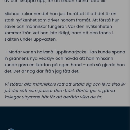
av och snappa upp, för att sedan kunna rätta till.
Michael kokar ner det han just berättat till att det är en
stark nyfikenhet som driver honom framåt. Att förstå hur
saker och människor fungerar. Var den nyfikenheten
kommer ifrån vet han inte riktigt, bara att den fanns i
släkten under uppväxten.
– Morfar var en halvsnål uppfinnarjocke. Han kunde spana
in grannens nya vedklyv och hävda att han minsann
kunde göra en likadan på egen hand – och så gjorde han
det. Det är nog där ifrån jag fått det.
Vi stöttar alla människors rätt att uttala sig och leva sina liv
på det sätt som passar dem bäst. Därför ger vi gärna
kollegor utrymme här för att berätta vilka de är.