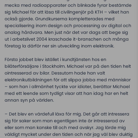
mecka med radioapparater och blinkade fyrar bestämde
sig Michael för att läsa till civilingenjör på KTH – vilket han
också gjorde. Grundkurserna kompletterades med
specialisering inom design och processning av digital och
analog hårdvara. Men just när det var dags att bege sig
ut i arbetslivet 2004 kraschade it-branschen och många
företag la därför ner sin utveckling inom elektronik.
Första jobbet blev istället i kundtjänsten hos en
bilåterförsäljare i Stockholm. Michael var på den tiden helt
ointresserad av bilar. Dessutom hade han valt
elektronikutbildningen för att slippa jobba med människor
– som han i allmänhet tyckte var idioter, berättar Michael
med ett leende som tydligt visar att han idag har en helt
annan syn på världen.
– Det blev en värdefull läxa för mig. Det går att intressera
sig för saker som man egentligen inte är intresserad av
eller som man kanske till och med avskyr. Jag lärde mig
väldigt mycket under den tiden och när jag väl blev duktig