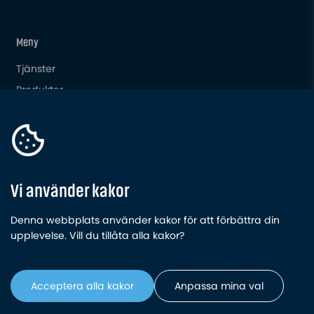
Meny
Tjänster
Produkter
Om oss
Din Karriär
Aktuellt
Kontakt
Vi använder kakor
Denna webbplats använder kakor för att förbättra din
upplevelse. Vill du tillåta alla kakor?
© Copyright LearningWell Holding AB,
2026
. Org.nr: 556728-
8054. Läs
vår integritetspolicy
, samt
policy för integritetsskydd för
Acceptera alla kakor
Anpassa mina val
appar
.
Ändra
inställningar för kakor