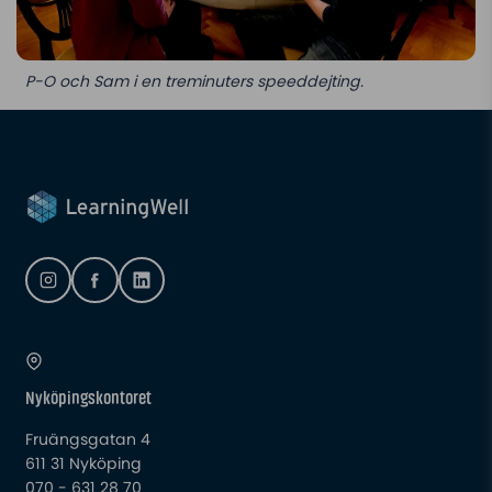
P-O och Sam i en treminuters speeddejting.
Nyköpingskontoret
Fruängsgatan 4
611 31 Nyköping
070 - 631 28 70