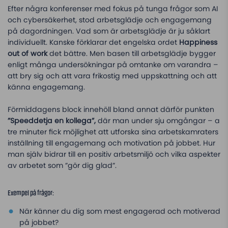
Efter några konferenser med fokus på tunga frågor som AI
och cybersäkerhet, stod arbetsglädje och engagemang
på dagordningen. Vad som är arbetsglädje är ju såklart
individuellt. Kanske förklarar det engelska ordet
Happiness
out of work
det bättre. Men basen till arbetsglädje bygger
enligt många undersökningar på omtanke om varandra –
att bry sig och att vara frikostig med uppskattning och att
känna engagemang.
Förmiddagens block innehöll bland annat därför punkten
”Speeddetja en kollega”,
där man under sju omgångar – a
tre minuter fick möjlighet att utforska sina arbetskamraters
inställning till engagemang och motivation på jobbet. Hur
man själv bidrar till en positiv arbetsmiljö och vilka aspekter
av arbetet som ”gör dig glad”.
Exempel på frågor:
När känner du dig som mest engagerad och motiverad
på jobbet?