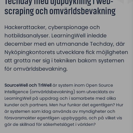
Techday med djupdykning i web-
scraping och omvärldsbevakning
Hackerattacker, cyberspionage och
hotbildsanalyser. LearningWell inledde
december med en utmanande Techday, där
Nyköpingkontorets utvecklare fick möjligheten
att grotta ner sig i tekniken bakom systemen
för omvärldsbevakning.
SourceWell och TriWell
är system inom Open Source
Intelligence (omvärldsbevakning) som utvecklats av
LearningWell på uppdrag och i samarbete med olika
kunder och partners. Men hur funkar det egentligen? Hur
är systemen som idag används av myndigheter och
försvarsmakter egentligen uppbyggda, och på vilket vis
gör de skillnad för säkerhetsläget i världen?