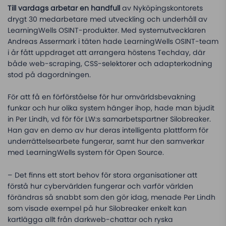
Till vardags arbetar en handfull
av Nyköpingskontorets
drygt 30 medarbetare med utveckling och underhåll av
LearningWells OSINT-produkter. Med systemutvecklaren
Andreas Assermark i täten hade LearningWells OSINT-team
i år fått uppdraget att arrangera höstens Techday, där
både web-scraping, CSS-selektorer och adapterkodning
stod på dagordningen.
För att få en förförståelse för hur omvärldsbevakning
funkar och hur olika system hänger ihop, hade man bjudit
in Per Lindh, vd för för LW:s samarbetspartner Silobreaker.
Han gav en demo av hur deras intelligenta plattform för
underrättelsearbete fungerar, samt hur den samverkar
med LearningWells system för Open Source.
– Det finns ett stort behov för stora organisationer att
förstå hur cybervärlden fungerar och varför världen
förändras så snabbt som den gör idag, menade Per Lindh
som visade exempel på hur Silobreaker enkelt kan
kartlägga allt från darkweb-chattar och ryska