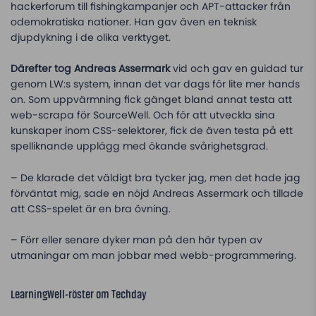
hackerforum till fishingkampanjer och APT-attacker från
odemokratiska nationer. Han gav även en teknisk
djupdykning i de olika verktyget.
Därefter tog Andreas Assermark
vid och gav en guidad tur
genom LW:s system, innan det var dags för lite mer hands
on. Som uppvärmning fick gänget bland annat testa att
web-scrapa för SourceWell. Och för att utveckla sina
kunskaper inom CSS-selektorer, fick de även testa på ett
spelliknande upplägg med ökande svårighetsgrad.
– De klarade det väldigt bra tycker jag, men det hade jag
förväntat mig, sade en nöjd Andreas Assermark och tillade
att CSS-spelet är en bra övning.
– Förr eller senare dyker man på den här typen av
utmaningar om man jobbar med webb-programmering.
LearningWell-röster om Techday