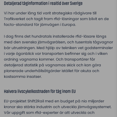
Detaljerad tåginformation i realtid över Sverige
Vi har under lång tid varit strategiska rådgivare till
Trafikverket och tagit fram rfid-lösningar som blivit en de
facto-standard för järnvägen i Europa.
I dag finns det hundratals installerade rfid-läsare längs
med den svenska järnvägsrälsen, och tusentals tågvagnar
bär utrustningen. Med hjälp av tekniken vet godsterminaler
i varje ögonblick var transporten befinner sig och i vilken
ordning vagnarna kommer. Och transportörer får
detaljerad statistik på vagnarnas skick och kan göra
planerade underhållsåtgärder istället för akuta och
kostsamma insatser.
Halvera livscykelkostnaden för tåg inom EU
EU-projektet Shift2Rail med en budget på nio miljarder
kronor ska stärka industrin och utveckla järnvägssystemet.
Vår uppgift som rfid-experter är att utveckla och