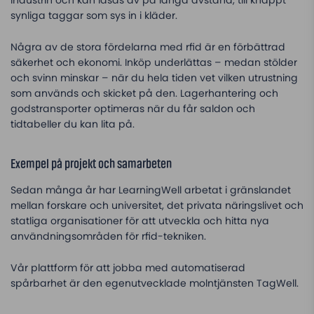
industrin och kan läsas av på långa avstånd, till knappt
synliga taggar som sys in i kläder.
Några av de stora fördelarna med rfid är en förbättrad
säkerhet och ekonomi. Inköp underlättas – medan stölder
och svinn minskar – när du hela tiden vet vilken utrustning
som används och skicket på den. Lagerhantering och
godstransporter optimeras när du får saldon och
tidtabeller du kan lita på.
Exempel på projekt och samarbeten
Sedan många år har LearningWell arbetat i gränslandet
mellan forskare och universitet, det privata näringslivet och
statliga organisationer för att utveckla och hitta nya
användningsområden för rfid-tekniken.
Vår plattform för att jobba med automatiserad
spårbarhet är den egenutvecklade molntjänsten TagWell.